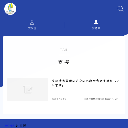
支援者
受講生
TAG
支援
失語症当事者の方々の外出や会話支援をして
います。
2023.06.19
失語症意思疎通支援事業について
HOME
支援