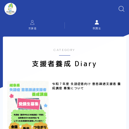
支援者
受講生
CATEGORY
支援者養成 Diary
令和７年度 失語症者向け 意思疎通支援者 養
成講座 募集について